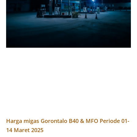
Harga migas Gorontalo B40 & MFO Periode 01-
14 Maret 2025