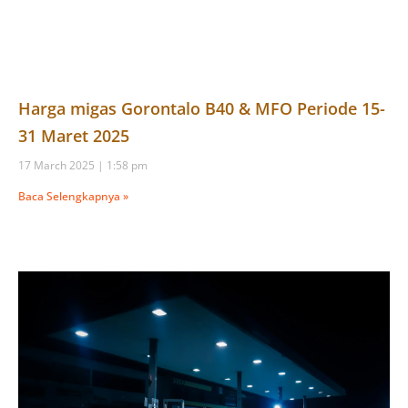
Harga migas Gorontalo B40 & MFO Periode 15-
31 Maret 2025
17 March 2025
1:58 pm
Baca Selengkapnya »