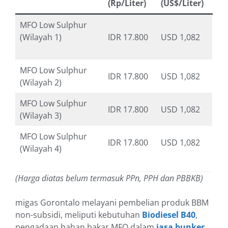
(Rp/Liter)
(US$/Liter)
MFO Low Sulphur
(Wilayah 1)
IDR 17.800
USD 1,082
MFO Low Sulphur
IDR 17.800
USD 1,082
(Wilayah 2)
MFO Low Sulphur
IDR 17.800
USD 1,082
(Wilayah 3)
MFO Low Sulphur
IDR 17.800
USD 1,082
(Wilayah 4)
(Harga diatas belum termasuk PPn, PPH dan PBBKB)
migas Gorontalo melayani pembelian produk BBM
non-subsidi, meliputi kebutuhan
Biodiesel B40
,
pengadaan bahan bakar MFO dalam
jasa bunker