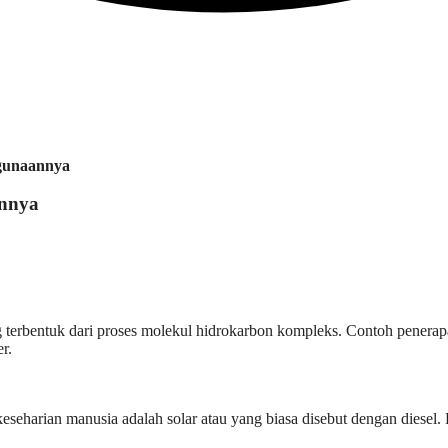
egunaannya
annya
ng terbentuk dari proses molekul hidrokarbon kompleks. Contoh penera
r.
keseharian manusia adalah solar atau yang biasa disebut dengan diesel.