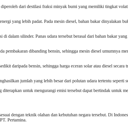
iperoleh dari destilasi fraksi minyak bumi yang memiliki tingkat volati
 energi yang lebih padat. Pada mesin diesel, bahan bakar dinyalakan bu
i di dalam silinder. Panas udara tersebut berasal dari bahan bakar ya
pada pembakaran dibanding bensin, sehingga mesin diesel umumnya me
dikit daripada bensin, sehingga harga eceran solar atau diesel secara t
enghasilkan jumlah yang lebih besar dari polutan udara tertentu seperti s
diterapkan untuk mengurangi emisi tersebut dapat bertindak untuk me
sesuai dengan teknik olahan dan kebutuhan negara tersebut. Di Indone
PT. Pertamina.