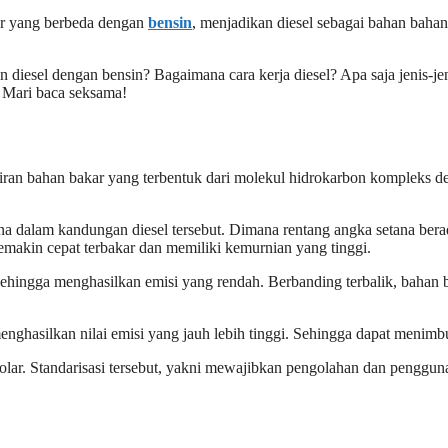
kar yang berbeda dengan
bensin
, menjadikan diesel sebagai bahan baha
n diesel dengan bensin? Bagaimana cara kerja diesel? Apa saja jenis-j
. Mari baca seksama!
cairan bahan bakar yang terbentuk dari molekul hidrokarbon kompleks 
tana dalam kandungan diesel tersebut. Dimana rentang angka setana be
 semakin cepat terbakar dan memiliki kemurnian yang tinggi.
 sehingga menghasilkan emisi yang rendah. Berbanding terbalik, bahan 
nghasilkan nilai emisi yang jauh lebih tinggi. Sehingga dapat menim
solar. Standarisasi tersebut, yakni mewajibkan pengolahan dan pengg