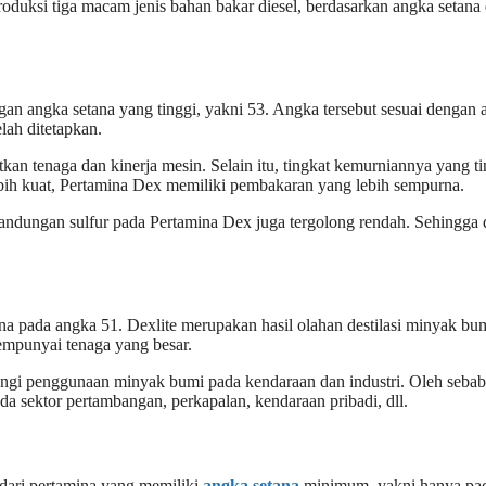
uksi tiga macam jenis bahan bakar diesel, berdasarkan angka setana 
 angka setana yang tinggi, yakni 53. Angka tersebut sesuai dengan an
lah ditetapkan.
n tenaga dan kinerja mesin. Selain itu, tingkat kemurniannya yang 
ebih kuat, Pertamina Dex memiliki pembakaran yang lebih sempurna.
kandungan sulfur pada Pertamina Dex juga tergolong rendah. Sehingga
na pada angka 51. Dexlite merupakan hasil olahan destilasi minyak b
empunyai tenaga yang besar.
gi penggunaan minyak bumi pada kendaraan dan industri. Oleh sebab i
da sektor pertambangan, perkapalan, kendaraan pribadi, dll.
l dari pertamina yang memiliki
angka setana
minimum, yakni hanya pada