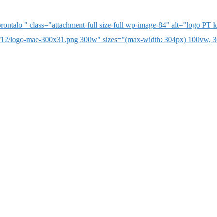
ntalo " class="attachment-full size-full wp-image-84" alt="logo PT 
/12/logo-mae-300x31.png 300w" sizes="(max-width: 304px) 100vw, 3