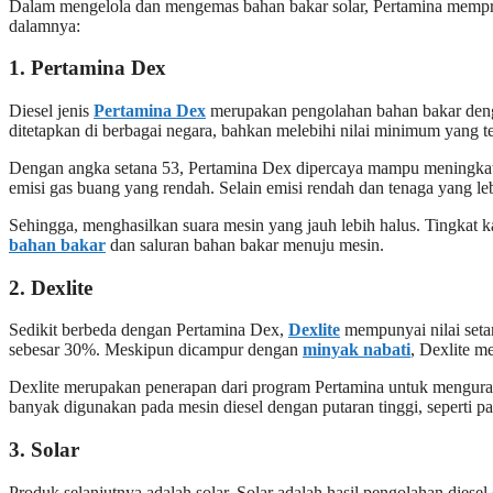
Dalam mengelola dan mengemas bahan bakar solar, Pertamina memprod
dalamnya:
1. Pertamina Dex
Diesel jenis
Pertamina Dex
merupakan pengolahan bahan bakar dengan
ditetapkan di berbagai negara, bahkan melebihi nilai minimum yang te
Dengan angka setana 53, Pertamina Dex dipercaya mampu meningkatka
emisi gas buang yang rendah. Selain emisi rendah dan tenaga yang l
Sehingga, menghasilkan suara mesin yang jauh lebih halus. Tingkat 
bahan bakar
dan saluran bahan bakar menuju mesin.
2. Dexlite
Sedikit berbeda dengan Pertamina Dex,
Dexlite
mempunyai nilai seta
sebesar 30%. Meskipun dicampur dengan
minyak nabati
, Dexlite m
Dexlite merupakan penerapan dari program Pertamina untuk menguran
banyak digunakan pada mesin diesel dengan putaran tinggi, seperti pa
3. Solar
Produk selanjutnya adalah solar. Solar adalah hasil pengolahan diese