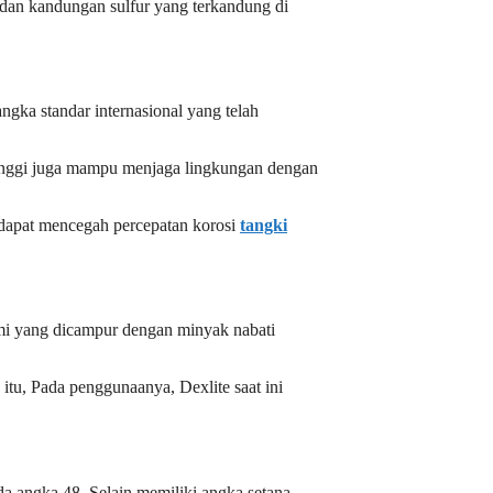
dan kandungan sulfur yang terkandung di
gka standar internasional yang telah
tinggi juga mampu menjaga lingkungan dengan
 dapat mencegah percepatan korosi
tangki
umi yang dicampur dengan minyak nabati
tu, Pada penggunaanya, Dexlite saat ini
 angka 48. Selain memiliki angka setana