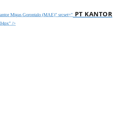
PT KANTOR
kantor Migas Gorontalo (MAE)" srcset="
04px" />