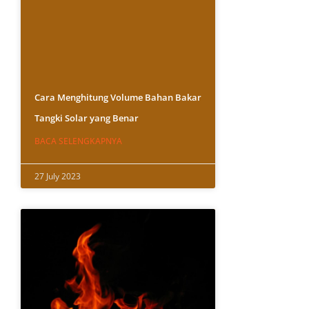
Cara Menghitung Volume Bahan Bakar
Tangki Solar yang Benar
BACA SELENGKAPNYA
27 July 2023